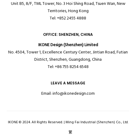
Unit B5, 8/F, TML Tower, No. 3 Hoi Shing Road, Tsuen Wan, New
Territories,
Hong Kong
Tel: +852 2455 4888
OFFICE: SHENZHEN, CHINA
IKONE Design (Shenzhen) Limited
No. 4504, Tower 1, Excellence Century Center, Jintian Road, Futian
District, Shenzhen, Guangdong, China
Tel: +86 755 8254 6548
LEAVE A MESSAGE
Email:
info@ikonedesign.com
IKONE © 2024. All Rights Reserved. | Ming Fai Industrial (Shenzhen) Co., Ltd.
繁