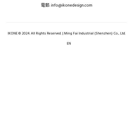
電郵:
info@ikonedesign.com
IKONE © 2024. All Rights Reserved. | Ming Fai Industrial (Shenzhen) Co., Ltd.
EN